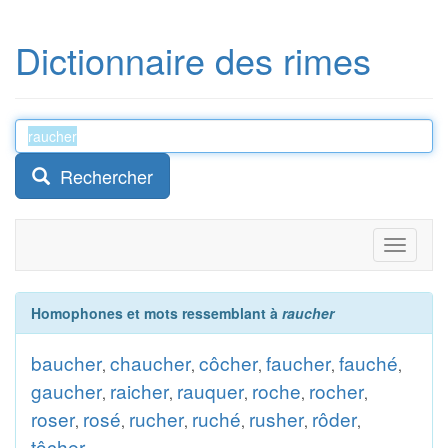
Dictionnaire des rimes
Rechercher
Toggle
navigati
Homophones et mots ressemblant à
raucher
baucher
chaucher
côcher
faucher
fauché
,
,
,
,
,
gaucher
raicher
rauquer
roche
rocher
,
,
,
,
,
roser
rosé
rucher
ruché
rusher
rôder
,
,
,
,
,
,
tôcher