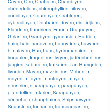
Cayen
Cen
Chahains
Chamblyen
,
,
,
,
chênedoliens
chlorophyllien
citoyen
,
,
,
concitoyen
Cournoyen
Crabtreen
,
,
,
cybercitoyen
Doubaïen
doyen
ein
fidjiens
,
,
,
,
,
Flandrien
flandriens
Franco-Uruguayen
,
,
,
Gélasien
Granbyen
gymnasien
Hadrien
,
,
,
,
haim
hain
hanovrien
hanovriens
hawaïen
,
,
,
,
,
himalayen
Hun
huns
hydromancien
in
,
,
,
,
,
iroquoien
Iroquoiens
Ivryen
judéochrétiens
,
,
,
,
jungien
kabardien
kafkaïen
Lac-Humquien
,
,
,
,
livonien
Mayen
mazziniens
Mehun
mi-
,
,
,
,
moyen
mitoyen
montroyen
moyen
,
,
,
,
neustrien
nicaraguayen
paraguayen
,
,
,
pirandellien
rotarien
Saraguayen
,
,
,
séchehain
shanghaiens
Shipshawyen
,
,
,
Souastrien
tocharien
transcaucasien
,
,
,