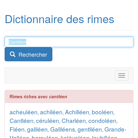
Dictionnaire des rimes
Rechercher
Toggle
navigati
Rimes riches avec
cantléen
acheuléen
achiléen
Achilléen
booléen
,
,
,
,
Cantléen
céruléen
Charléen
condoléen
,
,
,
,
Fléen
galiléen
Galiléens
gentiléen
Grande-
,
,
,
,
Valléen
herculéen
kalévaléen
loubilléen