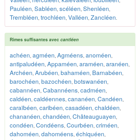
,
,
,
,
Pauléen
Sabléen
scéléen
Shenléen
,
,
,
,
Trembléen
trochléen
Valléen
Zancléen
,
,
,
.
Rimes suffisantes avec
cantléen
achéen
agméen
Agméens
anoméen
,
,
,
,
antipaludéen
Appaméen
araméen
aranéen
,
,
,
,
Archéen
Arubéen
bahaméen
Barnabéen
,
,
,
,
barochéen
bazochéen
botswanéen
,
,
,
cabannéen
Cabannéens
cadméen
,
,
,
caldéen
caldéennes
cananéen
Candéen
,
,
,
,
caraïbéen
caribéen
casadéen
chaldéen
,
,
,
,
chananéen
chandéen
Châteauguayen
,
,
,
condéen
Condéens
Courbéen
criméen
,
,
,
,
dahoméen
dahoméens
échiquéen
,
,
,