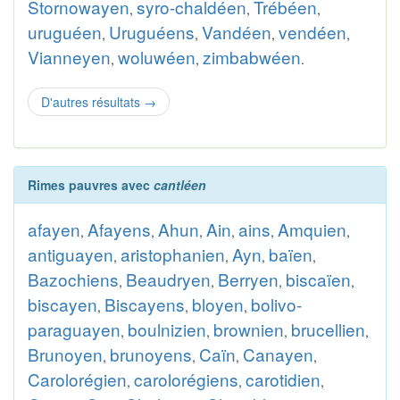
Stornowayen
syro-chaldéen
Trébéen
,
,
,
uruguéen
Uruguéens
Vandéen
vendéen
,
,
,
,
Vianneyen
woluwéen
zimbabwéen
,
,
.
D'autres résultats
→
Rimes pauvres avec
cantléen
afayen
Afayens
Ahun
Ain
ains
Amquien
,
,
,
,
,
,
antiguayen
aristophanien
Ayn
baïen
,
,
,
,
Bazochiens
Beaudryen
Berryen
biscaïen
,
,
,
,
biscayen
Biscayens
bloyen
bolivo-
,
,
,
paraguayen
boulnizien
brownien
brucellien
,
,
,
,
Brunoyen
brunoyens
Caïn
Canayen
,
,
,
,
Carolorégien
carolorégiens
carotidien
,
,
,