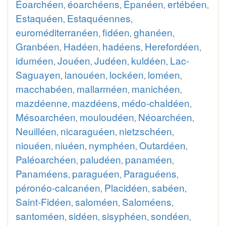
Éoarchéen
éoarchéens
Épanéen
ertébéen
,
,
,
,
Estaquéen
Estaquéennes
,
,
euroméditerranéen
fidéen
ghanéen
,
,
,
Granbéen
Hadéen
hadéens
Herefordéen
,
,
,
,
iduméen
Jouéen
Judéen
kuldéen
Lac-
,
,
,
,
Saguayen
lanouéen
lockéen
loméen
,
,
,
,
macchabéen
mallarméen
manichéen
,
,
,
mazdéenne
mazdéens
médo-chaldéen
,
,
,
Mésoarchéen
mouloudéen
Néoarchéen
,
,
,
Neuilléen
nicaraguéen
nietzschéen
,
,
,
niouéen
niuéen
nymphéen
Outardéen
,
,
,
,
Paléoarchéen
paludéen
panaméen
,
,
,
Panaméens
paraguéen
Paraguéens
,
,
,
péronéo-calcanéen
Placidéen
sabéen
,
,
,
Saint-Fidéen
saloméen
Saloméens
,
,
,
santoméen
sidéen
sisyphéen
sondéen
,
,
,
,