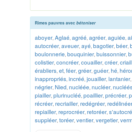
Rimes pauvres avec
bétoniser
aboyer
Aglaé
agréé
agréer
aguiée
a
,
,
,
,
,
autocréer
aveuer
ayé
bagotier
béer
,
,
,
,
,
boulonnerie
bouquinier
buissonnier
b
,
,
,
colistier
concréer
couailler
créer
criail
,
,
,
,
érabliers
et
féer
gréer
guéer
hé
héro
,
,
,
,
,
,
inappropriés
incréé
jouailler
lantanier
,
,
,
négrier
Nied
nucléée
nucléer
nucléé
,
,
,
,
piailler
plurinucléé
poaillier
précréer
p
,
,
,
,
récréer
recriailler
redégréer
redélinée
,
,
,
repiailler
reprocréer
retoréer
s'autocr
,
,
,
suppléer
toréer
ventier
vergetier
verm
,
,
,
,