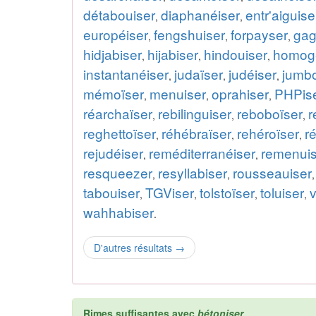
détabouiser
diaphanéiser
entr'aiguise
,
,
européiser
fengshuiser
forpayser
gag
,
,
,
hidjabiser
hijabiser
hindouiser
homog
,
,
,
instantanéiser
judaïser
judéiser
jumbo
,
,
,
mémoïser
menuiser
oprahiser
PHPis
,
,
,
réarchaïser
rebilinguiser
reboboïser
r
,
,
,
reghettoïser
réhébraïser
rehéroïser
r
,
,
,
rejudéiser
reméditerranéiser
remenuis
,
,
resqueezer
resyllabiser
rousseauiser
,
,
tabouiser
TGViser
tolstoïser
toluiser
,
,
,
,
wahhabiser
.
D'autres résultats
→
Rimes suffisantes avec
bétoniser