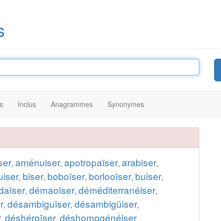
s
s
Inclus
Anagrammes
Synonymes
ser
aménuiser
apotropaïser
arabiser
,
,
,
,
uiser
biser
boboïser
borlooïser
buiser
,
,
,
,
,
daïser
démaoïser
déméditerranéiser
,
,
,
r
désambiguïser
désambigüiser
,
,
,
r
déshéroïser
déshomogénéiser
,
,
,