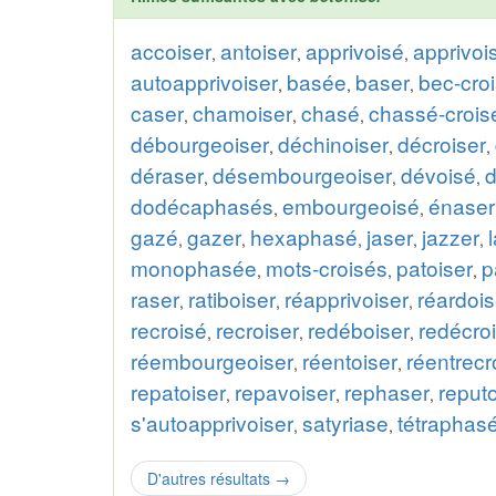
accoiser
antoiser
apprivoisé
apprivoi
,
,
,
autoapprivoiser
basée
baser
bec-cro
,
,
,
caser
chamoiser
chasé
chassé-crois
,
,
,
débourgeoiser
déchinoiser
décroiser
,
,
,
déraser
désembourgeoiser
dévoisé
d
,
,
,
dodécaphasés
embourgeoisé
énaser
,
,
gazé
gazer
hexaphasé
jaser
jazzer
,
,
,
,
,
monophasée
mots-croisés
patoiser
p
,
,
,
raser
ratiboiser
réapprivoiser
réardois
,
,
,
recroisé
recroiser
redéboiser
redécro
,
,
,
réembourgeoiser
réentoiser
réentrecr
,
,
repatoiser
repavoiser
rephaser
reputo
,
,
,
s'autoapprivoiser
satyriase
tétraphas
,
,
D'autres résultats
→