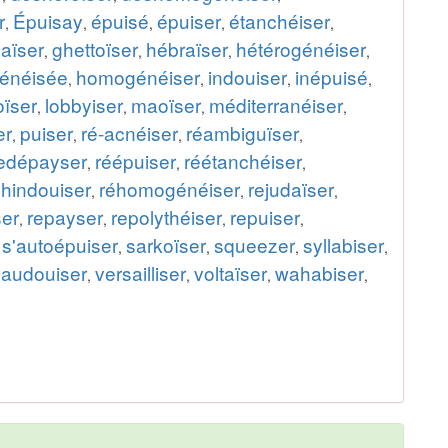
r
Épuisay
épuisé
épuiser
étanchéiser
,
,
,
,
,
aïser
ghettoïser
hébraïser
hétérogénéiser
,
,
,
,
énéisée
homogénéiser
indouiser
inépuisé
,
,
,
,
ïser
lobbyiser
maoïser
méditerranéiser
,
,
,
,
er
puiser
ré-acnéiser
réambiguïser
,
,
,
,
edépayser
réépuiser
réétanchéiser
,
,
,
éhindouiser
réhomogénéiser
rejudaïser
,
,
,
er
repayser
repolythéiser
repuiser
,
,
,
,
s'autoépuiser
sarkoïser
squeezer
syllabiser
,
,
,
,
,
vaudouiser
versailliser
voltaïser
wahabiser
,
,
,
,