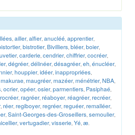
illées
ailler
alfier
anucléé
apprentier
,
,
,
,
,
bistortier
bistrotier
Bivilliers
bléer
boier
,
,
,
,
,
uvetier
carderie
cendrier
chiffrier
cocréer
,
,
,
,
,
ler
dégréer
délinéer
désagréer
eh
énucléer
,
,
,
,
,
,
nnier
houppier
idéer
inappropriées
,
,
,
,
makurae
maugréer
mazéer
ménétrier
NBA
,
,
,
,
,
,
s
ocrier
opéer
osier
parmentiers
Pasiphaé
,
,
,
,
,
,
rocréer
ragréer
réaboyer
réagréer
recréer
,
,
,
,
,
r
réer
regiboyer
regréer
reguéer
remalléer
,
,
,
,
,
,
éer
Saint-Georges-des-Groseillers
semoulier
,
,
,
icellier
vertugadier
visserie
Yé
æ
,
,
,
,
.