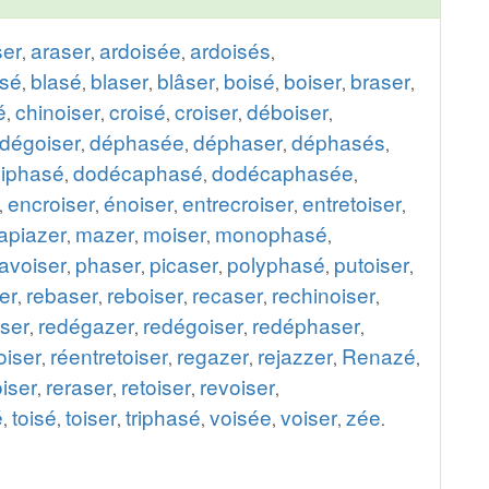
ser
araser
ardoisée
ardoisés
,
,
,
,
isé
blasé
blaser
blâser
boisé
boiser
braser
,
,
,
,
,
,
,
é
chinoiser
croisé
croiser
déboiser
,
,
,
,
,
dégoiser
déphasée
déphaser
déphasés
,
,
,
,
iphasé
dodécaphasé
dodécaphasée
,
,
,
encroiser
énoiser
entrecroiser
entretoiser
,
,
,
,
,
lapiazer
mazer
moiser
monophasé
,
,
,
,
avoiser
phaser
picaser
polyphasé
putoiser
,
,
,
,
,
er
rebaser
reboiser
recaser
rechinoiser
,
,
,
,
,
iser
redégazer
redégoiser
redéphaser
,
,
,
,
oiser
réentretoiser
regazer
rejazzer
Renazé
,
,
,
,
,
iser
reraser
retoiser
revoiser
,
,
,
,
é
toisé
toiser
triphasé
voisée
voiser
zée
,
,
,
,
,
,
.