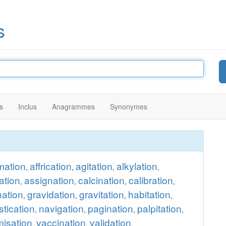
s
s
Inclus
Anagrammes
Synonymes
rmation
affrication
agitation
alkylation
,
,
,
,
ation
assignation
calcination
calibration
,
,
,
,
nation
gravidation
gravitation
habitation
,
,
,
,
tication
navigation
pagination
palpitation
,
,
,
,
misation
vaccination
validation
,
,
.