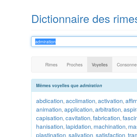
Dictionnaire des rime
Rimes
Proches
Voyelles
Consonne
Mêmes voyelles que
admiration
abdication
acclimation
activation
affi
,
,
,
animation
application
arbitration
aspir
,
,
,
capisation
cavitation
fabrication
fasci
,
,
,
hanisation
lapidation
machination
mas
,
,
,
plastination
salivation
satisfaction
tra
,
,
,