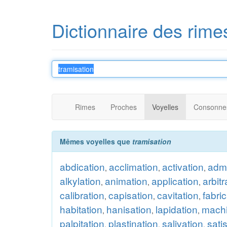
Dictionnaire des rime
Rimes
Proches
Voyelles
Consonne
Mêmes voyelles que
tramisation
abdication
acclimation
activation
admi
,
,
,
alkylation
animation
application
arbitr
,
,
,
calibration
capisation
cavitation
fabri
,
,
,
habitation
hanisation
lapidation
machi
,
,
,
palpitation
plastination
salivation
sati
,
,
,