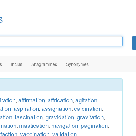
s
s
Inclus
Anagrammes
Synonymes
ration
affirmation
affrication
agitation
,
,
,
,
ation
aspiration
assignation
calcination
,
,
,
,
cation
fascination
gravidation
gravitation
,
,
,
,
nation
mastication
navigation
pagination
,
,
,
,
sfaction
vaccination
validation
,
,
.