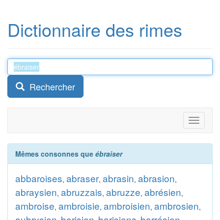
Dictionnaire des rimes
Rechercher
Toggle
navigati
Mêmes consonnes que
ébraiser
abbaroises
abraser
abrasin
abrasion
,
,
,
,
abraysien
abruzzais
abruzze
abrésien
,
,
,
,
ambroise
ambroisie
ambroisien
ambrosien
,
,
,
,
aubrysien
barisien
barisiens
barrésien