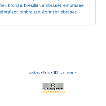
ier
bronzé
brésiller
embraser
embrasée
,
,
,
,
,
hébraïser
ombreuse
ébraiser
ébraser
,
,
,
,
cookies
•
liens
•
partager
•
Version courante : 1.1