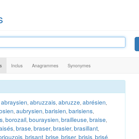
s
s
Inclus
Anagrammes
Synonymes
abraysien
abruzzais
abruzze
abrésien
,
,
,
,
,
osien
aubrysien
barisien
barisiens
,
,
,
,
ns
borozail
bouraysien
brailleuse
braise
,
,
,
,
,
aisés
brase
braser
brasier
brasillant
,
,
,
,
,
briouzois
brisant
brise
briser
brisis
brisé
,
,
,
,
,
,