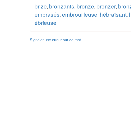
brize
bronzants
bronze
bronzer
bronz
,
,
,
,
embrasés
embrouilleuse
hébraïsant
,
,
,
ébrieuse
.
Signaler une erreur sur ce mot.