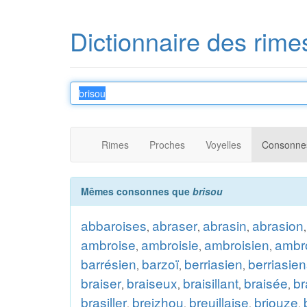
Dictionnaire des rime
Rimes
Proches
Voyelles
Consonne
Mêmes consonnes que
brisou
abbaroises
abraser
abrasin
abrasion
,
,
,
ambroise
ambroisie
ambroisien
ambr
,
,
,
barrésien
barzoï
berriasien
berriasie
,
,
,
braiser
braiseux
braisillant
braisée
br
,
,
,
,
brasiller
breizhou
breuillaise
briouze
,
,
,
,