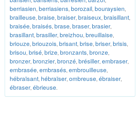
,
,
,
,
berriasien
berriasiens
borozail
bouraysien
,
,
,
,
brailleuse
braise
braiser
braiseux
braisillant
,
,
,
,
,
braisée
braisés
brase
braser
brasier
,
,
,
,
,
brasillant
brasiller
breizhou
breuillaise
,
,
,
,
briouze
briouzois
brisant
brise
briser
brisis
,
,
,
,
,
,
brisou
brisé
brize
bronzants
bronze
,
,
,
,
,
bronzer
bronzier
bronzé
brésiller
embraser
,
,
,
,
,
embrasée
embrasés
embrouilleuse
,
,
,
hébraïsant
hébraïser
ombreuse
ébraiser
,
,
,
,
ébraser
ébrieuse
,
.