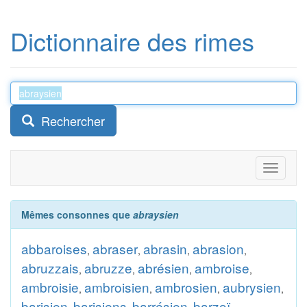
Dictionnaire des rimes
Rechercher
Toggle
navigati
Mêmes consonnes que
abraysien
abbaroises
abraser
abrasin
abrasion
,
,
,
,
abruzzais
abruzze
abrésien
ambroise
,
,
,
,
ambroisie
ambroisien
ambrosien
aubrysien
,
,
,
,
barisien
barisiens
barrésien
barzoï