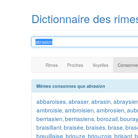
Dictionnaire des rime
Rimes
Proches
Voyelles
Consonne
Mêmes consonnes que
abrasion
abbaroises
abraser
abrasin
abraysie
,
,
,
ambroisie
ambroisien
ambrosien
aub
,
,
,
berriasien
berriasiens
borozail
bouray
,
,
,
braisillant
braisée
braisés
brase
bras
,
,
,
,
breuillaise
briouze
briouzois
brisant
b
,
,
,
,