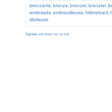
bronzants
bronze
bronzer
bronzier
b
,
,
,
,
embrasés
embrouilleuse
hébraïsant
,
,
,
ébrieuse
.
Signaler une erreur sur ce mot.