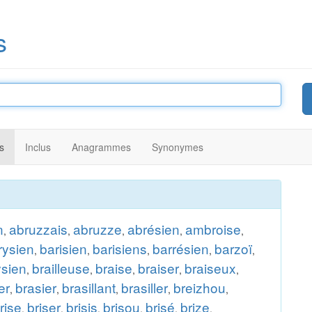
s
s
Inclus
Anagrammes
Synonymes
n
abruzzais
abruzze
abrésien
ambroise
,
,
,
,
,
rysien
barisien
barisiens
barrésien
barzoï
,
,
,
,
,
sien
brailleuse
braise
braiser
braiseux
,
,
,
,
,
er
brasier
brasillant
brasiller
breizhou
,
,
,
,
,
rise
briser
brisis
brisou
brisé
brize
,
,
,
,
,
,