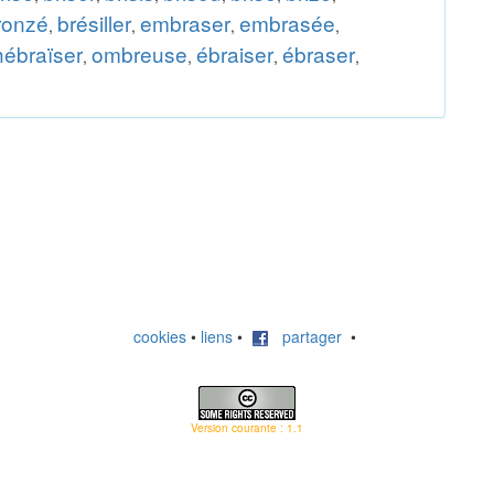
ronzé
brésiller
embraser
embrasée
,
,
,
,
hébraïser
ombreuse
ébraiser
ébraser
,
,
,
,
cookies
•
liens
•
partager
•
Version courante : 1.1