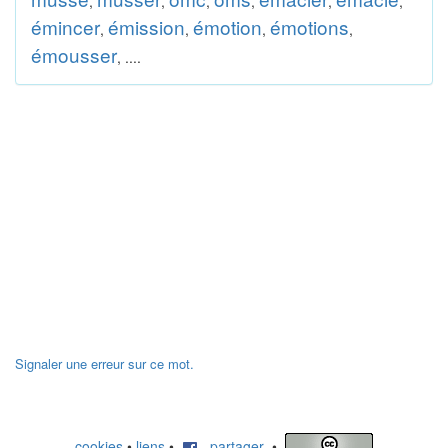
,
,
,
,
,
,
émincer
émission
émotion
émotions
,
,
,
,
émousser
, ....
Signaler une erreur sur ce mot.
cookies
•
liens
•
partager
•