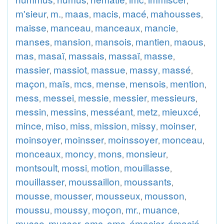
,
,
,
,
,
m'sieur
m.
maas
macis
macé
mahousses
,
,
,
,
,
,
maisse
manceau
manceaux
mancie
,
,
,
,
manses
mansion
mansois
mantien
maous
,
,
,
,
,
mas
masaï
massais
massaï
masse
,
,
,
,
,
massier
massiot
massue
massy
massé
,
,
,
,
,
maçon
maïs
mcs
mense
mensois
mention
,
,
,
,
,
,
mess
messei
messie
messier
messieurs
,
,
,
,
,
messin
messins
messéant
metz
mieuxcé
,
,
,
,
,
mince
miso
miss
mission
missy
moinser
,
,
,
,
,
,
moinsoyer
moinsser
moinssoyer
monceau
,
,
,
,
monceaux
moncy
mons
monsieur
,
,
,
,
montsoult
mossi
motion
mouillasse
,
,
,
,
mouillasser
moussaillon
moussants
,
,
,
mousse
mousser
mousseux
mousson
,
,
,
,
moussu
moussy
moçon
mr.
muance
,
,
,
,
,
musse
musser
omc
oms
émacier
émacié