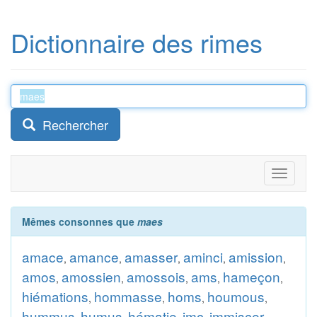
Dictionnaire des rimes
Rechercher
Toggle
navigati
Mêmes consonnes que
maes
amace
amance
amasser
aminci
amission
,
,
,
,
,
amos
amossien
amossois
ams
hameçon
,
,
,
,
,
hiémations
hommasse
homs
houmous
,
,
,
,
hummus
humus
hématie
imc
immiscer