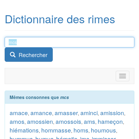
Dictionnaire des rimes
Rechercher
Toggle
navigati
Mêmes consonnes que
mcs
amace
amance
amasser
aminci
amission
,
,
,
,
,
amos
amossien
amossois
ams
hameçon
,
,
,
,
,
hiémations
hommasse
homs
houmous
,
,
,
,
hummus
humus
hématie
imc
immiscer