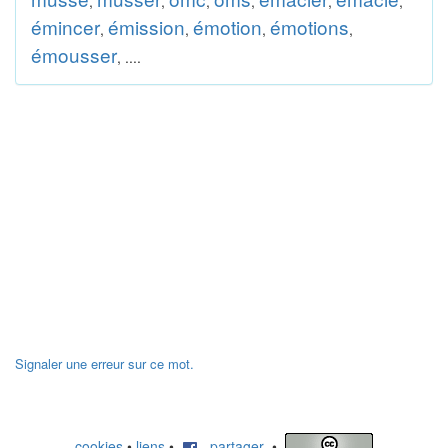
,
,
,
,
,
,
émincer
émission
émotion
émotions
,
,
,
,
émousser
, ....
Signaler une erreur sur ce mot.
cookies
•
liens
•
partager
•