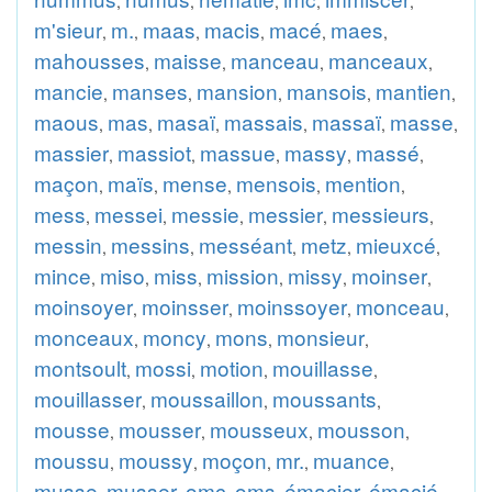
,
,
,
,
,
m'sieur
m.
maas
macis
macé
maes
,
,
,
,
,
,
mahousses
maisse
manceau
manceaux
,
,
,
,
mancie
manses
mansion
mansois
mantien
,
,
,
,
,
maous
mas
masaï
massais
massaï
masse
,
,
,
,
,
,
massier
massiot
massue
massy
massé
,
,
,
,
,
maçon
maïs
mense
mensois
mention
,
,
,
,
,
mess
messei
messie
messier
messieurs
,
,
,
,
,
messin
messins
messéant
metz
mieuxcé
,
,
,
,
,
mince
miso
miss
mission
missy
moinser
,
,
,
,
,
,
moinsoyer
moinsser
moinssoyer
monceau
,
,
,
,
monceaux
moncy
mons
monsieur
,
,
,
,
montsoult
mossi
motion
mouillasse
,
,
,
,
mouillasser
moussaillon
moussants
,
,
,
mousse
mousser
mousseux
mousson
,
,
,
,
moussu
moussy
moçon
mr.
muance
,
,
,
,
,
musse
musser
omc
oms
émacier
émacié