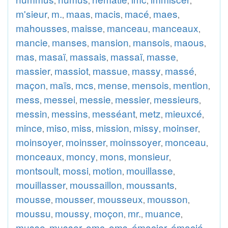
,
,
,
,
,
m'sieur
m.
maas
macis
macé
maes
,
,
,
,
,
,
mahousses
maisse
manceau
manceaux
,
,
,
,
mancie
manses
mansion
mansois
maous
,
,
,
,
,
mas
masaï
massais
massaï
masse
,
,
,
,
,
massier
massiot
massue
massy
massé
,
,
,
,
,
maçon
maïs
mcs
mense
mensois
mention
,
,
,
,
,
,
mess
messei
messie
messier
messieurs
,
,
,
,
,
messin
messins
messéant
metz
mieuxcé
,
,
,
,
,
mince
miso
miss
mission
missy
moinser
,
,
,
,
,
,
moinsoyer
moinsser
moinssoyer
monceau
,
,
,
,
monceaux
moncy
mons
monsieur
,
,
,
,
montsoult
mossi
motion
mouillasse
,
,
,
,
mouillasser
moussaillon
moussants
,
,
,
mousse
mousser
mousseux
mousson
,
,
,
,
moussu
moussy
moçon
mr.
muance
,
,
,
,
,
musse
musser
omc
oms
émacier
émacié