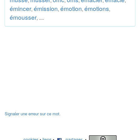
,
,
,
,
,
,
émincer
émission
émotion
émotions
,
,
,
,
émousser
, ....
Signaler une erreur sur ce mot.
cookies
•
liens
•
partager
•