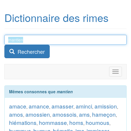
Dictionnaire des rimes
Rechercher
Toggle
navigati
Mêmes consonnes que
mantien
amace
amance
amasser
aminci
amission
,
,
,
,
,
amos
amossien
amossois
ams
hameçon
,
,
,
,
,
hiémations
hommasse
homs
houmous
,
,
,
,
hummus
humus
hématie
imc
immiscer