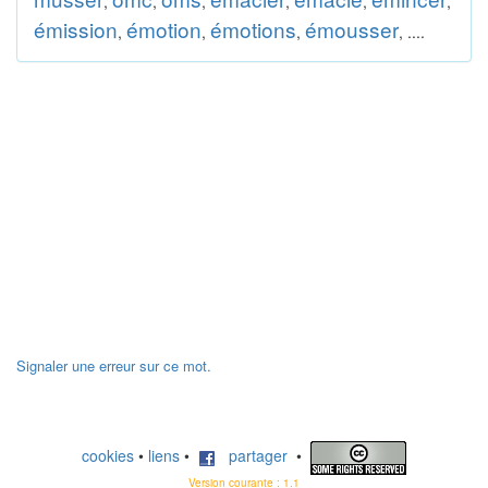
,
,
,
,
,
,
émission
émotion
émotions
émousser
,
,
,
, ....
Signaler une erreur sur ce mot.
cookies
•
liens
•
partager
•
Version courante : 1.1