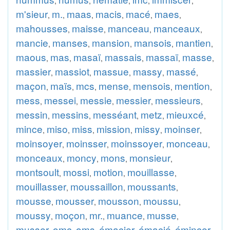
,
,
,
,
,
m'sieur
m.
maas
macis
macé
maes
,
,
,
,
,
,
mahousses
maisse
manceau
manceaux
,
,
,
,
mancie
manses
mansion
mansois
mantien
,
,
,
,
,
maous
mas
masaï
massais
massaï
masse
,
,
,
,
,
,
massier
massiot
massue
massy
massé
,
,
,
,
,
maçon
maïs
mcs
mense
mensois
mention
,
,
,
,
,
,
mess
messei
messie
messier
messieurs
,
,
,
,
,
messin
messins
messéant
metz
mieuxcé
,
,
,
,
,
mince
miso
miss
mission
missy
moinser
,
,
,
,
,
,
moinsoyer
moinsser
moinssoyer
monceau
,
,
,
,
monceaux
moncy
mons
monsieur
,
,
,
,
montsoult
mossi
motion
mouillasse
,
,
,
,
mouillasser
moussaillon
moussants
,
,
,
mousse
mousser
mousson
moussu
,
,
,
,
moussy
moçon
mr.
muance
musse
,
,
,
,
,
musser
omc
oms
émacier
émacié
émincer