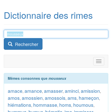
Dictionnaire des rimes
Rechercher
Toggle
navigati
Mêmes consonnes que
mousseux
amace
amance
amasser
aminci
amission
,
,
,
,
,
amos
amossien
amossois
ams
hameçon
,
,
,
,
,
hiémations
hommasse
homs
houmous
,
,
,
,
hummus
humus
hématie
imc
immiscer