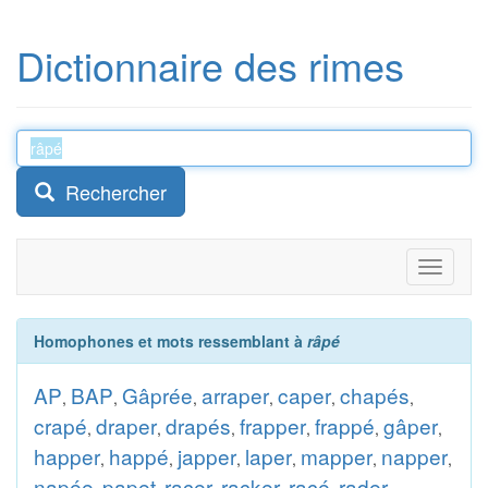
Dictionnaire des rimes
Rechercher
Toggle
navigati
Homophones et mots ressemblant à
râpé
AP
BAP
Gâprée
arraper
caper
chapés
,
,
,
,
,
,
crapé
draper
drapés
frapper
frappé
gâper
,
,
,
,
,
,
happer
happé
japper
laper
mapper
napper
,
,
,
,
,
,
napée
papet
racer
racker
racé
rader