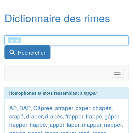
Dictionnaire des rimes
Rechercher
Toggle
navigati
Homophones et mots ressemblant à
rapper
AP
BAP
Gâprée
arraper
caper
chapés
,
,
,
,
,
,
crapé
draper
drapés
frapper
frappé
gâper
,
,
,
,
,
,
happer
happé
japper
laper
mapper
napper
,
,
,
,
,
,
napée
papet
racer
racker
racé
rader