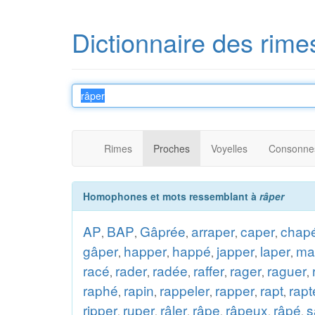
Dictionnaire des rime
Rimes
Proches
Voyelles
Consonne
Homophones et mots ressemblant à
râper
AP
BAP
Gâprée
arraper
caper
chap
,
,
,
,
,
gâper
happer
happé
japper
laper
ma
,
,
,
,
,
racé
rader
radée
raffer
rager
raguer
,
,
,
,
,
,
raphé
rapin
rappeler
rapper
rapt
rapt
,
,
,
,
,
ripper
ruper
râler
râpe
râpeux
râpé
s
,
,
,
,
,
,