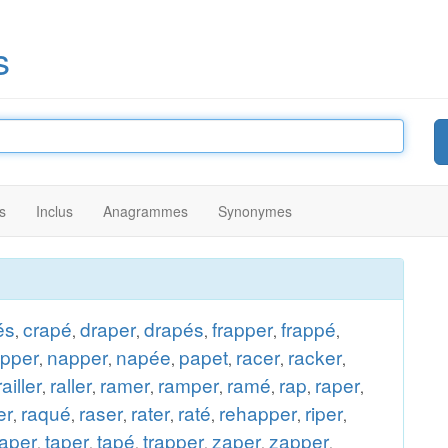
s
s
Inclus
Anagrammes
Synonymes
és
crapé
draper
drapés
frapper
frappé
,
,
,
,
,
,
pper
napper
napée
papet
racer
racker
,
,
,
,
,
,
railler
raller
ramer
ramper
ramé
rap
raper
,
,
,
,
,
,
,
er
raqué
raser
rater
raté
rehapper
riper
,
,
,
,
,
,
,
aper
taper
tapé
trapper
zaper
zapper
,
,
,
,
,
.