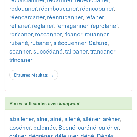
,
,
,
redouaner
réemboucaner
réencabaner
,
,
,
réencarcaner
réenrubanner
refaner
,
,
,
reflâner
reglaner
remaganner
reprofaner
,
,
,
,
rericaner
rescanner
ricaner
rouanner
,
,
,
,
rubané
rubaner
s'écouenner
Safané
,
,
,
,
scanner
succédané
talibaner
trancaner
,
,
,
,
trincaner
.
D'autres résultats
→
Rimes suffisantes avec
kangwané
abaliéner
ainé
aîné
aliéné
aliéner
aréner
,
,
,
,
,
,
asséner
baleinée
Besné
caréné
caréner
,
,
,
,
,
créner
dégréner
déjeuner
déné
Dénés
,
,
,
,
,