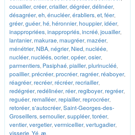
couailler
créer
criailler
dégréer
délinéer
,
,
,
,
,
désagréer
eh
énucléer
érabliers
et
féer
,
,
,
,
,
,
gréer
guéer
hé
héronnier
houppier
idéer
,
,
,
,
,
,
inappropriées
inappropriés
incréé
jouailler
,
,
,
,
lantanier
makurae
maugréer
mazéer
,
,
,
,
ménétrier
NBA
négrier
Nied
nucléée
,
,
,
,
,
nucléer
nucléés
ocrier
opéer
osier
,
,
,
,
,
parmentiers
Pasiphaé
piailler
plurinucléé
,
,
,
,
poaillier
précréer
procréer
ragréer
réaboyer
,
,
,
,
,
réagréer
recréer
récréer
recriailler
,
,
,
,
redégréer
redélinéer
réer
regiboyer
regréer
,
,
,
,
,
reguéer
remalléer
repiailler
reprocréer
,
,
,
,
retoréer
s'autocréer
Saint-Georges-des-
,
,
Groseillers
semoulier
suppléer
toréer
,
,
,
,
ventier
vergetier
vermicellier
vertugadier
,
,
,
,
visserie
Yé
æ
,
,
.