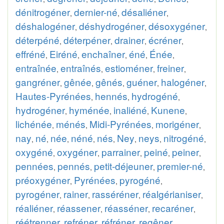
dénitrogéner
dernier-né
désaliéner
,
,
,
déshalogéner
déshydrogéner
désoxygéner
,
,
,
déterpéné
déterpéner
drainer
écréner
,
,
,
,
effréné
Eiréné
enchaîner
éné
Énée
,
,
,
,
,
entraînée
entraînés
estioméner
freiner
,
,
,
,
gangréner
gênée
gênés
guéner
halogéner
,
,
,
,
,
Hautes-Pyrénées
hennés
hydrogéné
,
,
,
hydrogéner
hyménée
inaliéné
Kunene
,
,
,
,
lichénée
ménés
Midi-Pyrénées
morigéner
,
,
,
,
nay
né
née
néné
nés
Ney
neys
nitrogéné
,
,
,
,
,
,
,
,
oxygéné
oxygéner
parrainer
peiné
peiner
,
,
,
,
,
pennées
pennés
petit-déjeuner
premier-né
,
,
,
,
préoxygéner
Pyrénées
pyrogéné
,
,
,
pyrogéner
rainer
rasséréner
réalgérianiser
,
,
,
,
réaliéner
réassener
réasséner
recaréner
,
,
,
,
réétrenner
refréner
réfréner
regêner
,
,
,
,