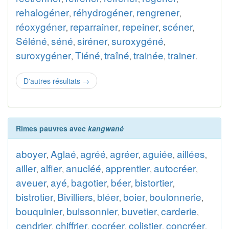
rehalogéner
réhydrogéner
rengrener
,
,
,
réoxygéner
reparrainer
repeiner
scéner
,
,
,
,
Séléné
séné
siréner
suroxygéné
,
,
,
,
suroxygéner
Tiéné
traîné
trainée
trainer
,
,
,
,
.
D'autres résultats
→
Rimes pauvres avec
kangwané
aboyer
Aglaé
agréé
agréer
aguiée
aillées
,
,
,
,
,
,
ailler
alfier
anucléé
apprentier
autocréer
,
,
,
,
,
aveuer
ayé
bagotier
béer
bistortier
,
,
,
,
,
bistrotier
Bivilliers
bléer
boier
boulonnerie
,
,
,
,
,
bouquinier
buissonnier
buvetier
carderie
,
,
,
,
cendrier
chiffrier
cocréer
colistier
concréer
,
,
,
,
,