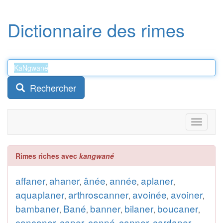
Dictionnaire des rimes
Rechercher
Toggle
navigati
Rimes riches avec
kangwané
affaner
ahaner
ânée
année
aplaner
,
,
,
,
,
aquaplaner
arthroscanner
avoinée
avoiner
,
,
,
,
bambaner
Bané
banner
bilaner
boucaner
,
,
,
,
,
cancaner
caner
canné
canner
cardaner