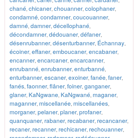
,
,
,
,
,
chané
chicaner
chouanner
colophaner
,
,
,
,
condamné
condamner
coucouanner
,
,
,
damné
damner
décellophané
,
,
,
décondamner
dédouaner
défaner
,
,
,
désenrubanner
désenturbanner
Échannay
,
,
,
écoiner
effaner
emboucaner
encabaner
,
,
,
,
encanner
encarcaner
encarcanner
,
,
,
enrubanné
enrubanner
enturbanné
,
,
,
enturbanner
escaner
exoiner
fanée
faner
,
,
,
,
,
fanés
faonner
flâner
foiner
ganganer
,
,
,
,
,
glaner
KaNgwane
KaNgwané
maganer
,
,
,
,
maganner
miscellanée
miscellanées
,
,
,
morganer
pelaner
planer
profaner
,
,
,
,
quanquaner
rabaner
recabaner
recancaner
,
,
,
,
recaner
recanner
rechicaner
rechouanner
,
,
,
,
recondamner
redamner
redédouaner