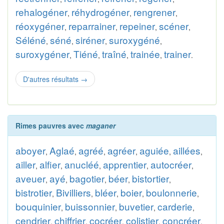
rehalogéner
réhydrogéner
rengrener
,
,
,
réoxygéner
reparrainer
repeiner
scéner
,
,
,
,
Séléné
séné
siréner
suroxygéné
,
,
,
,
suroxygéner
Tiéné
traîné
trainée
trainer
,
,
,
,
.
D'autres résultats
→
Rimes pauvres avec
maganer
aboyer
Aglaé
agréé
agréer
aguiée
aillées
,
,
,
,
,
,
ailler
alfier
anucléé
apprentier
autocréer
,
,
,
,
,
aveuer
ayé
bagotier
béer
bistortier
,
,
,
,
,
bistrotier
Bivilliers
bléer
boier
boulonnerie
,
,
,
,
,
bouquinier
buissonnier
buvetier
carderie
,
,
,
,
cendrier
chiffrier
cocréer
colistier
concréer
,
,
,
,
,