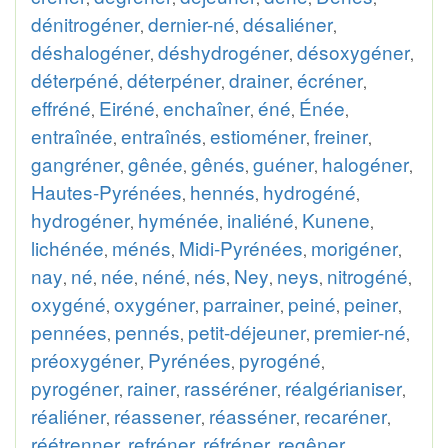
dénitrogéner
dernier-né
désaliéner
,
,
,
déshalogéner
déshydrogéner
désoxygéner
,
,
,
déterpéné
déterpéner
drainer
écréner
,
,
,
,
effréné
Eiréné
enchaîner
éné
Énée
,
,
,
,
,
entraînée
entraînés
estioméner
freiner
,
,
,
,
gangréner
gênée
gênés
guéner
halogéner
,
,
,
,
,
Hautes-Pyrénées
hennés
hydrogéné
,
,
,
hydrogéner
hyménée
inaliéné
Kunene
,
,
,
,
lichénée
ménés
Midi-Pyrénées
morigéner
,
,
,
,
nay
né
née
néné
nés
Ney
neys
nitrogéné
,
,
,
,
,
,
,
,
oxygéné
oxygéner
parrainer
peiné
peiner
,
,
,
,
,
pennées
pennés
petit-déjeuner
premier-né
,
,
,
,
préoxygéner
Pyrénées
pyrogéné
,
,
,
pyrogéner
rainer
rasséréner
réalgérianiser
,
,
,
,
réaliéner
réassener
réasséner
recaréner
,
,
,
,
réétrenner
refréner
réfréner
regêner
,
,
,
,