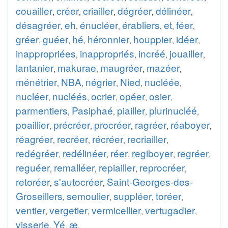
couailler
créer
criailler
dégréer
délinéer
,
,
,
,
,
désagréer
eh
énucléer
érabliers
et
féer
,
,
,
,
,
,
gréer
guéer
hé
héronnier
houppier
idéer
,
,
,
,
,
,
inappropriées
inappropriés
incréé
jouailler
,
,
,
,
lantanier
makurae
maugréer
mazéer
,
,
,
,
ménétrier
NBA
négrier
Nied
nucléée
,
,
,
,
,
nucléer
nucléés
ocrier
opéer
osier
,
,
,
,
,
parmentiers
Pasiphaé
piailler
plurinucléé
,
,
,
,
poaillier
précréer
procréer
ragréer
réaboyer
,
,
,
,
,
réagréer
recréer
récréer
recriailler
,
,
,
,
redégréer
redélinéer
réer
regiboyer
regréer
,
,
,
,
,
reguéer
remalléer
repiailler
reprocréer
,
,
,
,
retoréer
s'autocréer
Saint-Georges-des-
,
,
Groseillers
semoulier
suppléer
toréer
,
,
,
,
ventier
vergetier
vermicellier
vertugadier
,
,
,
,
visserie
Yé
æ
,
,
.