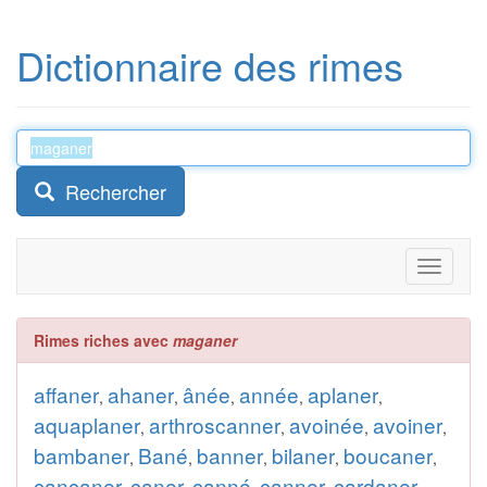
Dictionnaire des rimes
Rechercher
Toggle
navigati
Rimes riches avec
maganer
affaner
ahaner
ânée
année
aplaner
,
,
,
,
,
aquaplaner
arthroscanner
avoinée
avoiner
,
,
,
,
bambaner
Bané
banner
bilaner
boucaner
,
,
,
,
,
cancaner
caner
canné
canner
cardaner