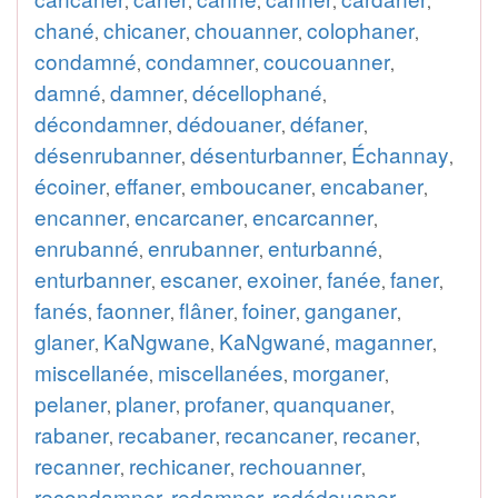
,
,
,
,
,
chané
chicaner
chouanner
colophaner
,
,
,
,
condamné
condamner
coucouanner
,
,
,
damné
damner
décellophané
,
,
,
décondamner
dédouaner
défaner
,
,
,
désenrubanner
désenturbanner
Échannay
,
,
,
écoiner
effaner
emboucaner
encabaner
,
,
,
,
encanner
encarcaner
encarcanner
,
,
,
enrubanné
enrubanner
enturbanné
,
,
,
enturbanner
escaner
exoiner
fanée
faner
,
,
,
,
,
fanés
faonner
flâner
foiner
ganganer
,
,
,
,
,
glaner
KaNgwane
KaNgwané
maganner
,
,
,
,
miscellanée
miscellanées
morganer
,
,
,
pelaner
planer
profaner
quanquaner
,
,
,
,
rabaner
recabaner
recancaner
recaner
,
,
,
,
recanner
rechicaner
rechouanner
,
,
,
recondamner
redamner
redédouaner