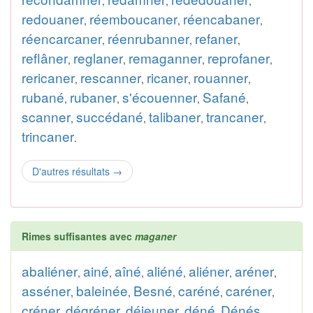
,
,
,
redouaner
réemboucaner
réencabaner
,
,
,
réencarcaner
réenrubanner
refaner
,
,
,
reflâner
reglaner
remaganner
reprofaner
,
,
,
,
rericaner
rescanner
ricaner
rouanner
,
,
,
,
rubané
rubaner
s'écouenner
Safané
,
,
,
,
scanner
succédané
talibaner
trancaner
,
,
,
,
trincaner
.
D'autres résultats
→
Rimes suffisantes avec
maganer
abaliéner
ainé
aîné
aliéné
aliéner
aréner
,
,
,
,
,
,
asséner
baleinée
Besné
caréné
caréner
,
,
,
,
,
créner
dégréner
déjeuner
déné
Dénés
,
,
,
,
,