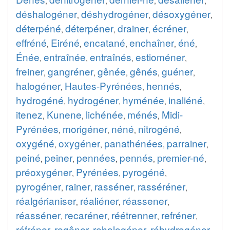
,
,
,
,
déshalogéner
déshydrogéner
désoxygéner
,
,
,
déterpéné
déterpéner
drainer
écréner
,
,
,
,
effréné
Eiréné
encatané
enchaîner
éné
,
,
,
,
,
Énée
entraînée
entraînés
estioméner
,
,
,
,
freiner
gangréner
gênée
gênés
guéner
,
,
,
,
,
halogéner
Hautes-Pyrénées
hennés
,
,
,
hydrogéné
hydrogéner
hyménée
inaliéné
,
,
,
,
itenez
Kunene
lichénée
ménés
Midi-
,
,
,
,
Pyrénées
morigéner
néné
nitrogéné
,
,
,
,
oxygéné
oxygéner
panathénées
parrainer
,
,
,
,
peiné
peiner
pennées
pennés
premier-né
,
,
,
,
,
préoxygéner
Pyrénées
pyrogéné
,
,
,
pyrogéner
rainer
rasséner
rasséréner
,
,
,
,
réalgérianiser
réaliéner
réassener
,
,
,
réasséner
recaréner
réétrenner
refréner
,
,
,
,
réfréner
regêner
rehalogéner
réhydrogéner