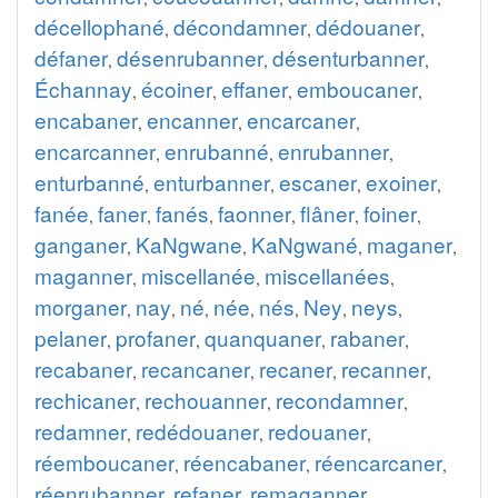
décellophané
décondamner
dédouaner
,
,
,
défaner
désenrubanner
désenturbanner
,
,
,
Échannay
écoiner
effaner
emboucaner
,
,
,
,
encabaner
encanner
encarcaner
,
,
,
encarcanner
enrubanné
enrubanner
,
,
,
enturbanné
enturbanner
escaner
exoiner
,
,
,
,
fanée
faner
fanés
faonner
flâner
foiner
,
,
,
,
,
,
ganganer
KaNgwane
KaNgwané
maganer
,
,
,
,
maganner
miscellanée
miscellanées
,
,
,
morganer
nay
né
née
nés
Ney
neys
,
,
,
,
,
,
,
pelaner
profaner
quanquaner
rabaner
,
,
,
,
recabaner
recancaner
recaner
recanner
,
,
,
,
rechicaner
rechouanner
recondamner
,
,
,
redamner
redédouaner
redouaner
,
,
,
réemboucaner
réencabaner
réencarcaner
,
,
,
réenrubanner
refaner
remaganner
,
,
,