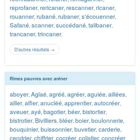
reprofaner
rericaner
rescanner
ricaner
,
,
,
,
rouanner
rubané
rubaner
s'écouenner
,
,
,
,
Safané
scanner
succédané
talibaner
,
,
,
,
trancaner
trincaner
,
.
D'autres résultats
→
Rimes pauvres avec
aréner
aboyer
Aglaé
agréé
agréer
aguiée
aillées
,
,
,
,
,
,
ailler
alfier
anucléé
apprentier
autocréer
,
,
,
,
,
aveuer
ayé
bagotier
béer
bistortier
,
,
,
,
,
bistrotier
Bivilliers
bléer
boier
boulonnerie
,
,
,
,
,
bouquinier
buissonnier
buvetier
carderie
,
,
,
,
cendrier
chiffrier
cocréer
colistier
concréer
,
,
,
,
,