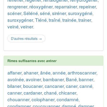
,
,
,
,
rengrener
réoxygéner
reparrainer
repeiner
,
,
,
,
scéner
Séléné
séné
siréner
suroxygéné
,
,
,
,
,
suroxygéner
Tiéné
traîné
trainée
trainer
,
,
,
,
,
veiné
veiner
,
.
D'autres résultats
→
Rimes suffisantes avec
aréner
affaner
ahaner
ânée
année
arthroscanner
,
,
,
,
,
avoinée
avoiner
bambaner
Bané
banner
,
,
,
,
,
bilaner
boucaner
cancaner
caner
canné
,
,
,
,
,
canner
cardaner
chané
chicaner
,
,
,
,
chouanner
colophaner
condamné
,
,
,
condamner
coucouanner
damné
damner
,
,
,
,