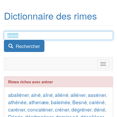
Dictionnaire des rimes
Rechercher
Toggle
navigati
Rimes riches avec
aréner
abaliéner
ainé
aîné
aliéné
aliéner
asséner
,
,
,
,
,
,
athénée
athenæe
baleinée
Besné
caréné
,
,
,
,
,
caréner
concaténer
créner
dégréner
déné
,
,
,
,
,
Dénés
dénitrogéner
dernier-né
désaliéner