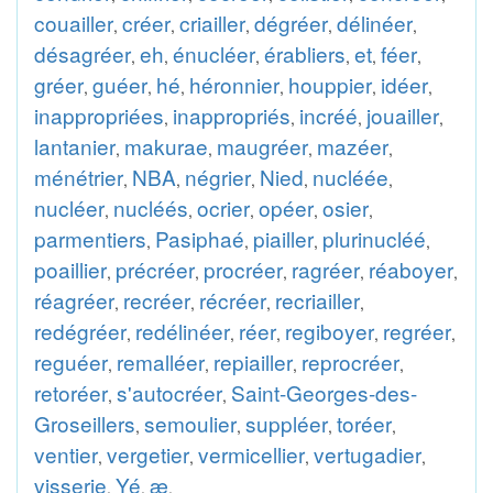
couailler
créer
criailler
dégréer
délinéer
,
,
,
,
,
désagréer
eh
énucléer
érabliers
et
féer
,
,
,
,
,
,
gréer
guéer
hé
héronnier
houppier
idéer
,
,
,
,
,
,
inappropriées
inappropriés
incréé
jouailler
,
,
,
,
lantanier
makurae
maugréer
mazéer
,
,
,
,
ménétrier
NBA
négrier
Nied
nucléée
,
,
,
,
,
nucléer
nucléés
ocrier
opéer
osier
,
,
,
,
,
parmentiers
Pasiphaé
piailler
plurinucléé
,
,
,
,
poaillier
précréer
procréer
ragréer
réaboyer
,
,
,
,
,
réagréer
recréer
récréer
recriailler
,
,
,
,
redégréer
redélinéer
réer
regiboyer
regréer
,
,
,
,
,
reguéer
remalléer
repiailler
reprocréer
,
,
,
,
retoréer
s'autocréer
Saint-Georges-des-
,
,
Groseillers
semoulier
suppléer
toréer
,
,
,
,
ventier
vergetier
vermicellier
vertugadier
,
,
,
,
visserie
Yé
æ
,
,
.