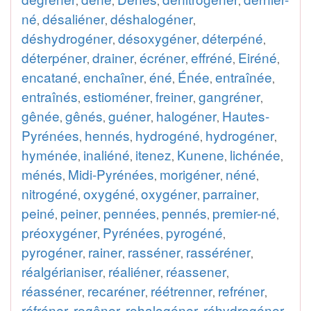
,
,
,
,
né
désaliéner
déshalogéner
,
,
,
déshydrogéner
désoxygéner
déterpéné
,
,
,
déterpéner
drainer
écréner
effréné
Eiréné
,
,
,
,
,
encatané
enchaîner
éné
Énée
entraînée
,
,
,
,
,
entraînés
estioméner
freiner
gangréner
,
,
,
,
gênée
gênés
guéner
halogéner
Hautes-
,
,
,
,
Pyrénées
hennés
hydrogéné
hydrogéner
,
,
,
,
hyménée
inaliéné
itenez
Kunene
lichénée
,
,
,
,
,
ménés
Midi-Pyrénées
morigéner
néné
,
,
,
,
nitrogéné
oxygéné
oxygéner
parrainer
,
,
,
,
peiné
peiner
pennées
pennés
premier-né
,
,
,
,
,
préoxygéner
Pyrénées
pyrogéné
,
,
,
pyrogéner
rainer
rasséner
rasséréner
,
,
,
,
réalgérianiser
réaliéner
réassener
,
,
,
réasséner
recaréner
réétrenner
refréner
,
,
,
,
réfréner
regêner
rehalogéner
réhydrogéner