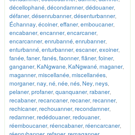
décellophané
décondamner
dédouaner
,
,
,
défaner
désenrubanner
désenturbanner
,
,
,
Échannay
écoiner
effaner
emboucaner
,
,
,
,
encabaner
encanner
encarcaner
,
,
,
encarcanner
enrubanné
enrubanner
,
,
,
enturbanné
enturbanner
escaner
exoiner
,
,
,
,
fanée
faner
fanés
faonner
flâner
foiner
,
,
,
,
,
,
ganganer
KaNgwane
KaNgwané
maganer
,
,
,
,
maganner
miscellanée
miscellanées
,
,
,
morganer
nay
né
née
nés
Ney
neys
,
,
,
,
,
,
,
pelaner
profaner
quanquaner
rabaner
,
,
,
,
recabaner
recancaner
recaner
recanner
,
,
,
,
rechicaner
rechouanner
recondamner
,
,
,
redamner
redédouaner
redouaner
,
,
,
réemboucaner
réencabaner
réencarcaner
,
,
,
réenrubanner
refaner
remaganner
,
,
,