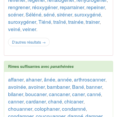
,
,
,
,
rengrener
réoxygéner
reparrainer
repeiner
,
,
,
,
scéner
Séléné
séné
siréner
suroxygéné
,
,
,
,
,
suroxygéner
Tiéné
traîné
trainée
trainer
,
,
,
,
,
veiné
veiner
,
.
D'autres résultats
→
Rimes suffisantes avec
panathénées
affaner
ahaner
ânée
année
arthroscanner
,
,
,
,
,
avoinée
avoiner
bambaner
Bané
banner
,
,
,
,
,
bilaner
boucaner
cancaner
caner
canné
,
,
,
,
,
canner
cardaner
chané
chicaner
,
,
,
,
chouanner
colophaner
condamné
,
,
,
condamner
coucouanner
damné
damner
,
,
,
,