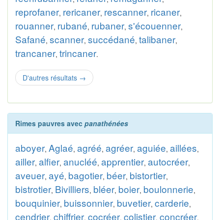
reprofaner
rericaner
rescanner
ricaner
,
,
,
,
rouanner
rubané
rubaner
s'écouenner
,
,
,
,
Safané
scanner
succédané
talibaner
,
,
,
,
trancaner
trincaner
,
.
D'autres résultats
→
Rimes pauvres avec
panathénées
aboyer
Aglaé
agréé
agréer
aguiée
aillées
,
,
,
,
,
,
ailler
alfier
anucléé
apprentier
autocréer
,
,
,
,
,
aveuer
ayé
bagotier
béer
bistortier
,
,
,
,
,
bistrotier
Bivilliers
bléer
boier
boulonnerie
,
,
,
,
,
bouquinier
buissonnier
buvetier
carderie
,
,
,
,
cendrier
chiffrier
cocréer
colistier
concréer
,
,
,
,
,