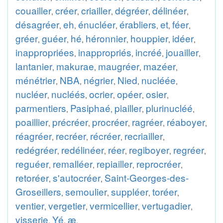
couailler
créer
criailler
dégréer
délinéer
,
,
,
,
,
désagréer
eh
énucléer
érabliers
et
féer
,
,
,
,
,
,
gréer
guéer
hé
héronnier
houppier
idéer
,
,
,
,
,
,
inappropriées
inappropriés
incréé
jouailler
,
,
,
,
lantanier
makurae
maugréer
mazéer
,
,
,
,
ménétrier
NBA
négrier
Nied
nucléée
,
,
,
,
,
nucléer
nucléés
ocrier
opéer
osier
,
,
,
,
,
parmentiers
Pasiphaé
piailler
plurinucléé
,
,
,
,
poaillier
précréer
procréer
ragréer
réaboyer
,
,
,
,
,
réagréer
recréer
récréer
recriailler
,
,
,
,
redégréer
redélinéer
réer
regiboyer
regréer
,
,
,
,
,
reguéer
remalléer
repiailler
reprocréer
,
,
,
,
retoréer
s'autocréer
Saint-Georges-des-
,
,
Groseillers
semoulier
suppléer
toréer
,
,
,
,
ventier
vergetier
vermicellier
vertugadier
,
,
,
,
visserie
Yé
æ
,
,
.