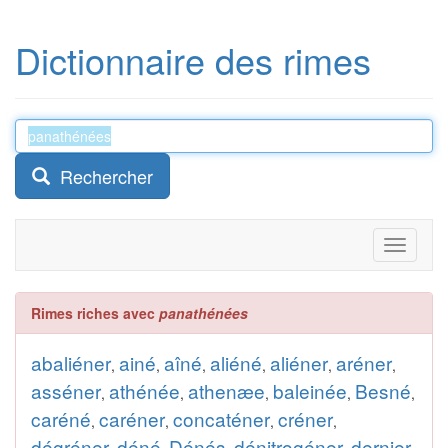
Dictionnaire des rimes
Rechercher
Toggle
navigati
Rimes riches avec
panathénées
abaliéner
ainé
aîné
aliéné
aliéner
aréner
,
,
,
,
,
,
asséner
athénée
athenæe
baleinée
Besné
,
,
,
,
,
caréné
caréner
concaténer
créner
,
,
,
,
dégréner
déné
Dénés
dénitrogéner
dernier-