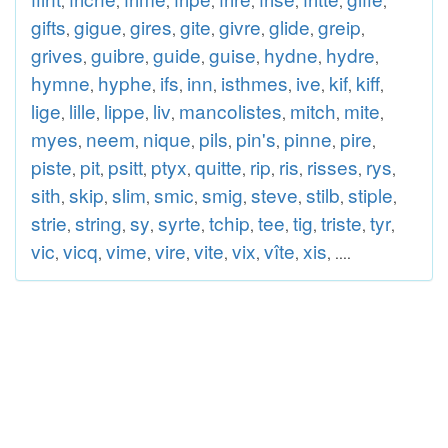
,
,
,
,
,
,
,
,
gifts
gigue
gires
gite
givre
glide
greip
,
,
,
,
,
,
,
grives
guibre
guide
guise
hydne
hydre
,
,
,
,
,
,
hymne
hyphe
ifs
inn
isthmes
ive
kif
kiff
,
,
,
,
,
,
,
,
lige
lille
lippe
liv
mancolistes
mitch
mite
,
,
,
,
,
,
,
myes
neem
nique
pils
pin's
pinne
pire
,
,
,
,
,
,
,
piste
pit
psitt
ptyx
quitte
rip
ris
risses
rys
,
,
,
,
,
,
,
,
,
sith
skip
slim
smic
smig
steve
stilb
stiple
,
,
,
,
,
,
,
,
strie
string
sy
syrte
tchip
tee
tig
triste
tyr
,
,
,
,
,
,
,
,
,
vic
vicq
vime
vire
vite
vix
vîte
xis
,
,
,
,
,
,
,
, ....