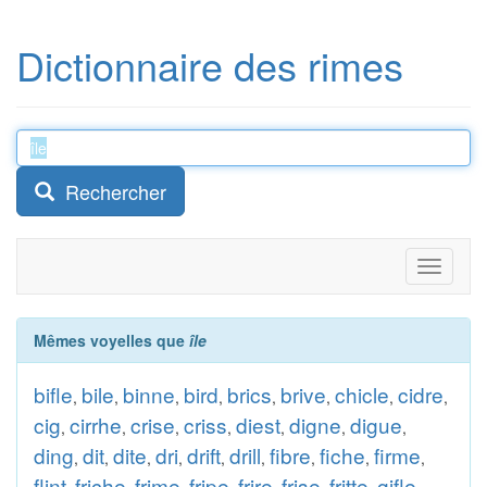
Dictionnaire des rimes
Rechercher
Toggle
navigati
Mêmes voyelles que
île
bifle
bile
binne
bird
brics
brive
chicle
cidre
,
,
,
,
,
,
,
,
cig
cirrhe
crise
criss
diest
digne
digue
,
,
,
,
,
,
,
ding
dit
dite
dri
drift
drill
fibre
fiche
firme
,
,
,
,
,
,
,
,
,
flint
friche
frime
fripe
frire
frise
fritte
gifle