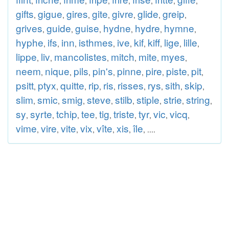
,
,
,
,
,
,
,
,
gifts
gigue
gires
gite
givre
glide
greip
,
,
,
,
,
,
,
grives
guide
guise
hydne
hydre
hymne
,
,
,
,
,
,
hyphe
ifs
inn
isthmes
ive
kif
kiff
lige
lille
,
,
,
,
,
,
,
,
,
lippe
liv
mancolistes
mitch
mite
myes
,
,
,
,
,
,
neem
nique
pils
pin's
pinne
pire
piste
pit
,
,
,
,
,
,
,
,
psitt
ptyx
quitte
rip
ris
risses
rys
sith
skip
,
,
,
,
,
,
,
,
,
slim
smic
smig
steve
stilb
stiple
strie
string
,
,
,
,
,
,
,
,
sy
syrte
tchip
tee
tig
triste
tyr
vic
vicq
,
,
,
,
,
,
,
,
,
vime
vire
vite
vix
vîte
xis
île
,
,
,
,
,
,
, ....