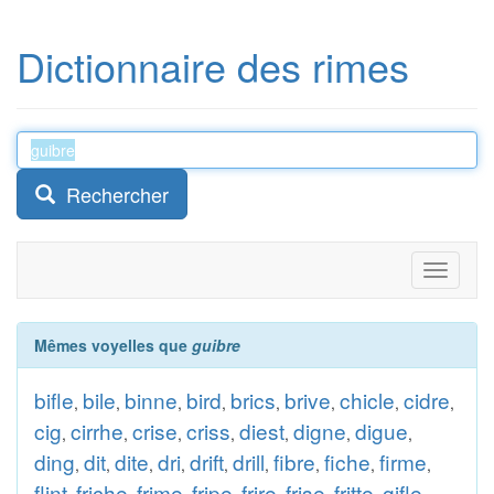
Dictionnaire des rimes
Rechercher
Toggle
navigati
Mêmes voyelles que
guibre
bifle
bile
binne
bird
brics
brive
chicle
cidre
,
,
,
,
,
,
,
,
cig
cirrhe
crise
criss
diest
digne
digue
,
,
,
,
,
,
,
ding
dit
dite
dri
drift
drill
fibre
fiche
firme
,
,
,
,
,
,
,
,
,
flint
friche
frime
fripe
frire
frise
fritte
gifle