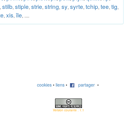
stilb
stiple
strie
string
sy
syrte
tchip
tee
tig
,
,
,
,
,
,
,
,
,
,
te
xis
île
,
,
, ....
cookies
•
liens
•
partager
•
Version courante : 1.1