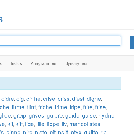
s
s
Inclus
Anagrammes
Synonymes
cidre
cig
cirrhe
crise
criss
diest
digne
,
,
,
,
,
,
,
,
iche
firme
flint
friche
frime
fripe
frire
frise
,
,
,
,
,
,
,
,
glide
greip
grives
guibre
guide
guise
hydne
,
,
,
,
,
,
,
ive
kif
kiff
lige
lille
lippe
liv
mancolistes
,
,
,
,
,
,
,
,
's
pinne
pire
piste
pit
psitt
ptyx
quitte
rip
,
,
,
,
,
,
,
,
,