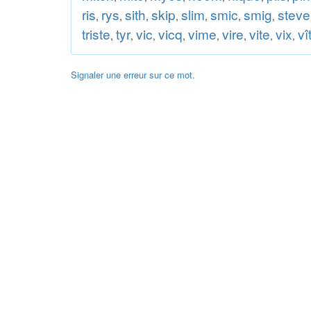
ris
rys
sith
skip
slim
smic
smig
steve
,
,
,
,
,
,
,
triste
tyr
vic
vicq
vime
vire
vite
vix
vî
,
,
,
,
,
,
,
,
Signaler une erreur sur ce mot.