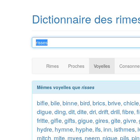
Dictionnaire des rime
Rimes
Proches
Voyelles
Consonne
Mêmes voyelles que
risses
bifle
bile
binne
bird
brics
brive
chicle
,
,
,
,
,
,
digue
ding
dit
dite
dri
drift
drill
fibre
f
,
,
,
,
,
,
,
,
fritte
gifle
gifts
gigue
gires
gite
givre
,
,
,
,
,
,
,
hydre
hymne
hyphe
ifs
inn
isthmes
,
,
,
,
,
,
mitch
mite
myes
neem
nique
pils
pin
,
,
,
,
,
,