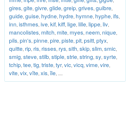
,
,
,
,
,
,
,
,
gires
gite
givre
glide
greip
grives
guibre
,
,
,
,
,
,
,
guide
guise
hydne
hydre
hymne
hyphe
ifs
,
,
,
,
,
,
,
inn
isthmes
ive
kif
kiff
lige
lille
lippe
liv
,
,
,
,
,
,
,
,
,
mancolistes
mitch
mite
myes
neem
nique
,
,
,
,
,
,
pils
pin's
pinne
pire
piste
pit
psitt
ptyx
,
,
,
,
,
,
,
,
quitte
rip
ris
risses
rys
sith
skip
slim
smic
,
,
,
,
,
,
,
,
,
smig
steve
stilb
stiple
strie
string
sy
syrte
,
,
,
,
,
,
,
,
tchip
tee
tig
triste
tyr
vic
vicq
vime
vire
,
,
,
,
,
,
,
,
,
vite
vix
vîte
xis
île
,
,
,
,
, ....