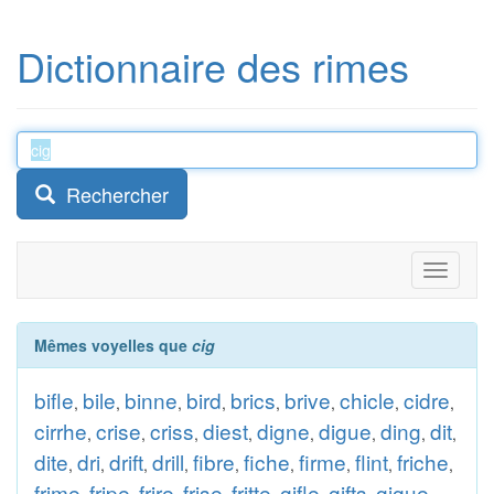
Dictionnaire des rimes
Rechercher
Toggle
navigati
Mêmes voyelles que
cig
bifle
bile
binne
bird
brics
brive
chicle
cidre
,
,
,
,
,
,
,
,
cirrhe
crise
criss
diest
digne
digue
ding
dit
,
,
,
,
,
,
,
,
dite
dri
drift
drill
fibre
fiche
firme
flint
friche
,
,
,
,
,
,
,
,
,
frime
fripe
frire
frise
fritte
gifle
gifts
gigue