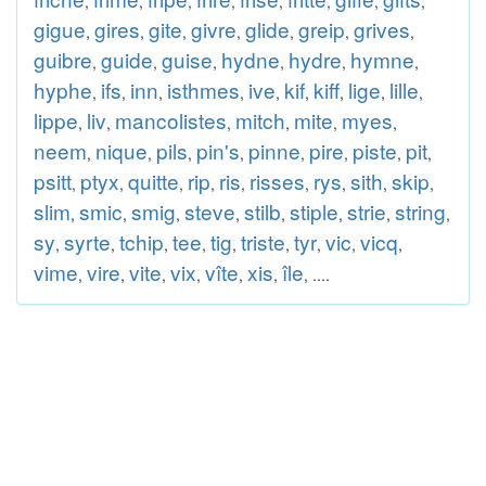
,
,
,
,
,
,
,
,
gigue
gires
gite
givre
glide
greip
grives
,
,
,
,
,
,
,
guibre
guide
guise
hydne
hydre
hymne
,
,
,
,
,
,
hyphe
ifs
inn
isthmes
ive
kif
kiff
lige
lille
,
,
,
,
,
,
,
,
,
lippe
liv
mancolistes
mitch
mite
myes
,
,
,
,
,
,
neem
nique
pils
pin's
pinne
pire
piste
pit
,
,
,
,
,
,
,
,
psitt
ptyx
quitte
rip
ris
risses
rys
sith
skip
,
,
,
,
,
,
,
,
,
slim
smic
smig
steve
stilb
stiple
strie
string
,
,
,
,
,
,
,
,
sy
syrte
tchip
tee
tig
triste
tyr
vic
vicq
,
,
,
,
,
,
,
,
,
vime
vire
vite
vix
vîte
xis
île
,
,
,
,
,
,
, ....