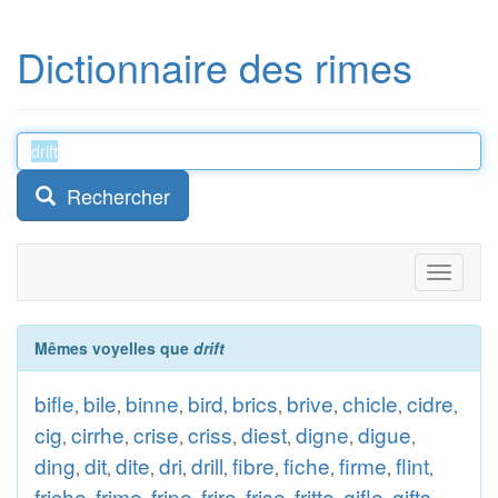
Dictionnaire des rimes
Rechercher
Toggle
navigati
Mêmes voyelles que
drift
bifle
bile
binne
bird
brics
brive
chicle
cidre
,
,
,
,
,
,
,
,
cig
cirrhe
crise
criss
diest
digne
digue
,
,
,
,
,
,
,
ding
dit
dite
dri
drill
fibre
fiche
firme
flint
,
,
,
,
,
,
,
,
,
friche
frime
fripe
frire
frise
fritte
gifle
gifts