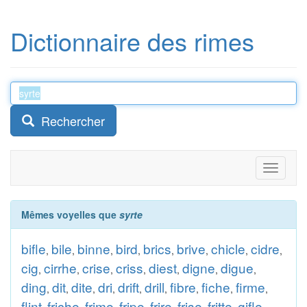
Dictionnaire des rimes
Rechercher
Toggle
navigati
Mêmes voyelles que
syrte
bifle
bile
binne
bird
brics
brive
chicle
cidre
,
,
,
,
,
,
,
,
cig
cirrhe
crise
criss
diest
digne
digue
,
,
,
,
,
,
,
ding
dit
dite
dri
drift
drill
fibre
fiche
firme
,
,
,
,
,
,
,
,
,
flint
friche
frime
fripe
frire
frise
fritte
gifle