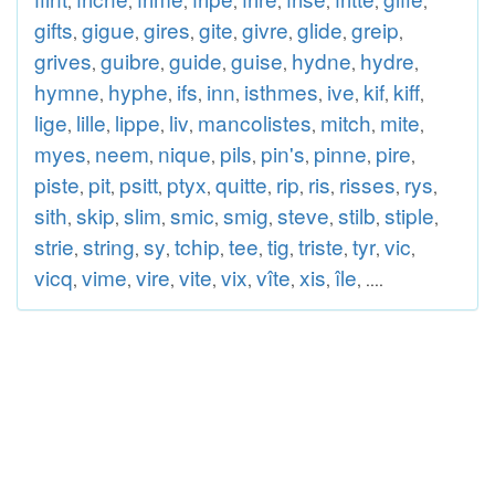
,
,
,
,
,
,
,
,
gifts
gigue
gires
gite
givre
glide
greip
,
,
,
,
,
,
,
grives
guibre
guide
guise
hydne
hydre
,
,
,
,
,
,
hymne
hyphe
ifs
inn
isthmes
ive
kif
kiff
,
,
,
,
,
,
,
,
lige
lille
lippe
liv
mancolistes
mitch
mite
,
,
,
,
,
,
,
myes
neem
nique
pils
pin's
pinne
pire
,
,
,
,
,
,
,
piste
pit
psitt
ptyx
quitte
rip
ris
risses
rys
,
,
,
,
,
,
,
,
,
sith
skip
slim
smic
smig
steve
stilb
stiple
,
,
,
,
,
,
,
,
strie
string
sy
tchip
tee
tig
triste
tyr
vic
,
,
,
,
,
,
,
,
,
vicq
vime
vire
vite
vix
vîte
xis
île
,
,
,
,
,
,
,
, ....