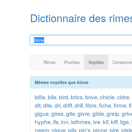
Dictionnaire des rime
Rimes
Proches
Voyelles
Consonne
Mêmes voyelles que
binne
bifle
bile
bird
brics
brive
chicle
cidre
,
,
,
,
,
,
,
dit
dite
dri
drift
drill
fibre
fiche
firme
f
,
,
,
,
,
,
,
,
gigue
gires
gite
givre
glide
greip
griv
,
,
,
,
,
,
hyphe
ifs
inn
isthmes
ive
kif
kiff
lige
,
,
,
,
,
,
,
,
neem
nique
pils
pin's
pinne
pire
pist
,
,
,
,
,
,