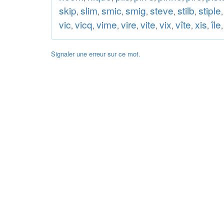
skip
slim
smic
smig
steve
stilb
stiple
,
,
,
,
,
,
vic
vicq
vime
vire
vite
vix
vîte
xis
île
,
,
,
,
,
,
,
,
,
Signaler une erreur sur ce mot.